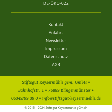
DE-ÖKO-022
Kontakt
Anfahrt
Newsletter
Impressum
Datenschutz
AGB
Stiftsgut Keysermühle gem. GmbH •
Bahnhofstr. 1 • 76889 Klingenmünster •
06349/99 39 0 • info@stiftsgut-keysermuehle.de
© 2015 – 2024 Stiftsgut Keysermühle gGmbH